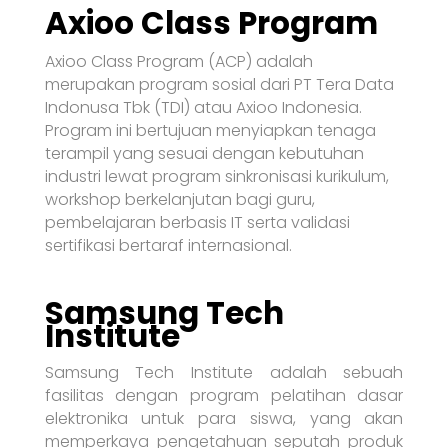
Axioo Class Program
Axioo Class Program (ACP) adalah
merupakan program sosial dari PT Tera Data
Indonusa Tbk (TDI) atau Axioo Indonesia.
Program ini bertujuan menyiapkan tenaga
terampil yang sesuai dengan kebutuhan
industri lewat program sinkronisasi kurikulum,
workshop berkelanjutan bagi guru,
pembelajaran berbasis IT serta validasi
sertifikasi bertaraf internasional.
Samsung Tech
Institute
Samsung Tech Institute adalah sebuah
fasilitas dengan program pelatihan dasar
elektronika untuk para siswa, yang akan
memperkaya pengetahuan seputah produk