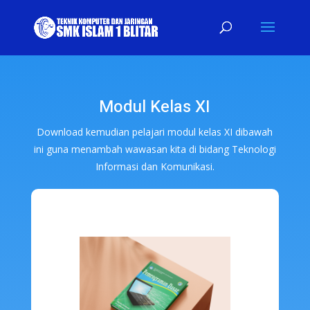
Modul Kelas XI
Download kemudian pelajari modul kelas XI dibawah
ini guna menambah wawasan kita di bidang Teknologi
Informasi dan Komunikasi.