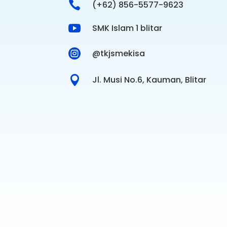

(+62) 856-5577-9623

SMK Islam 1 blitar

@tkjsmekisa

Jl. Musi No.6, Kauman, Blitar