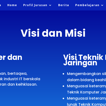
a
Home
Profil Jurusan
Berita
Pembelajaran
Visi dan Misi
er dan
Visi Tekni
Jaringan
man, bertaqwa,
Mengembangkan sika
k industri IT berskala
dalam bidang keahl
an dan keihklasan.
Menguasai keteram
Teknik Komputer Ja
Menguasai keteram
lunak Teknik Komput