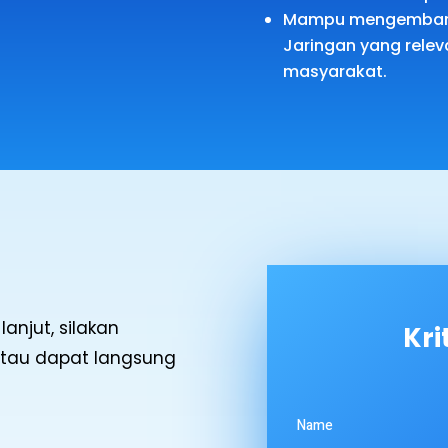
Mampu mengembang
Jaringan yang rele
masyarakat.
anjut, silakan
Kri
Atau dapat langsung