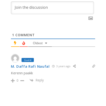
1
COMMENT
Oldest
Guest
M. Daffa Rafi Naufal
3 years ago
Kerenn paakk
Reply
0